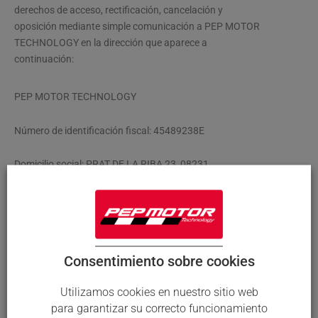
derechos de acceso, rectificación, cancelación y
oposición mediante simple comunicación a PEP MOTOR
TECHNOLOGY en la dirección que aparece a
continuación:
PEP MOTOR TECHNOLOGY
Número de identificación fiscal: 45489238E
Domicilio social: PRAT DE LA RIBA 23, 08231
ULLASTRELL
(BARCELONA, SPAIN)
TEL. +34 650 342 239
Consentimiento sobre cookies
E-MAIL:
pmesport@yahoo.es
Utilizamos cookies en nuestro sitio web
para garantizar su correcto funcionamiento