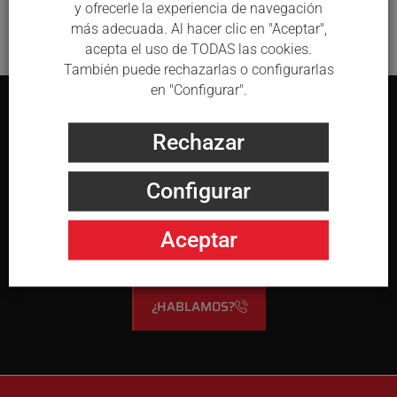
y ofrecerle la experiencia de navegación
más adecuada. Al hacer clic en "Aceptar",
acepta el uso de TODAS las cookies.
También puede rechazarlas o configurarlas
en "Configurar".
Rechazar
Contáctanos. Será el
principio de algo
Configurar
grande!
Aceptar
¿HABLAMOS?